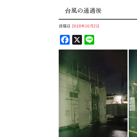
台風の通過後
投稿日
2018年10月2日
F
X
Li
ac
n
eb
e
oo
k