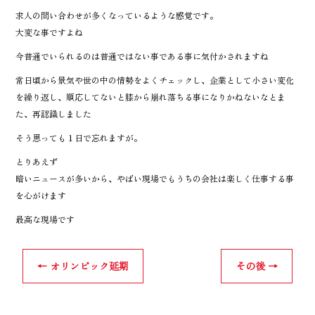
求人の問い合わせが多くなっているような感覚です。
大変な事ですよね
今普通でいられるのは普通ではない事である事に気付かされますね
常日頃から景気や世の中の情勢をよくチェックし、企業として小さい変化
を繰り返し、順応してないと膝から崩れ落ちる事になりかねないなとま
た、再認識しました
そう思っても１日で忘れますが。
とりあえず
暗いニュースが多いから、やばい現場でもうちの会社は楽しく仕事する事
を心がけます
最高な現場です
←
オリンピック延期
その後
→