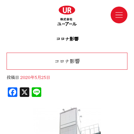
コロナ影響
コロナ影響
投稿日
2020年5月25日
F
X
Li
ac
n
eb
e
oo
k