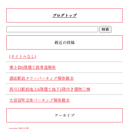
k
ブログトップ
最近の投稿
(タイトルなし)
東小岩6階建て鉄骨造解体
酒田駅前タワーパーキング解体撤去
西川口駅前地上6階建て地下1階付き建物二棟
大宮宮町立体パーキング解体撤去
アーカイブ