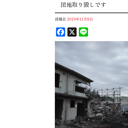
団地取り毀しです
投稿日
2019年11月8日
F
X
Li
ac
n
eb
e
oo
k