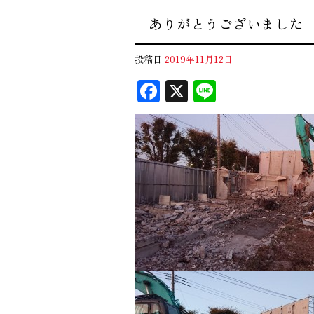
ありがとうございました
投稿日
2019年11月12日
F
X
Li
ac
n
eb
e
oo
k