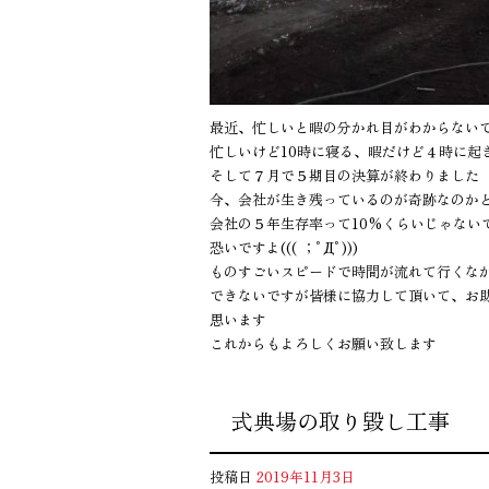
最近、忙しいと暇の分かれ目がわからない
忙しいけど10時に寝る、暇だけど４時に起
そして７月で５期目の決算が終わりました
今、会社が生き残っているのが奇跡なのか
会社の５年生存率って10%くらいじゃない
恐いですよ((( ；ﾟДﾟ)))
ものすごいスピードで時間が流れて行くな
できないですが皆様に協力して頂いて、お
思います
これからもよろしくお願い致します
式典場の取り毀し工事
投稿日
2019年11月3日