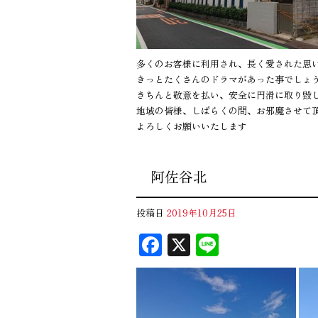
多くのお客様に利用され、長く愛された思
きっとたくさんのドラマがあった事でしょ
きちんと敬意を払い、安全に円滑に取り毀
地域の皆様、しばらくの間、お邪魔させて
よろしくお願いいたします
阿佐谷北
投稿日
2019年10月25日
F
X
Li
ac
n
eb
e
oo