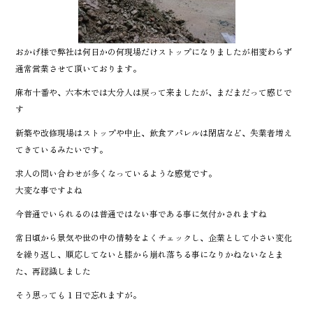
おかげ様で弊社は何日かの何現場だけストップになりましたが相変わらず
通常営業させて頂いております。
麻布十番や、六本木では大分人は戻って来ましたが、まだまだって感じで
す
新築や改修現場はストップや中止、飲食アパレルは閉店など、失業者増え
てきているみたいです。
求人の問い合わせが多くなっているような感覚です。
大変な事ですよね
今普通でいられるのは普通ではない事である事に気付かされますね
常日頃から景気や世の中の情勢をよくチェックし、企業として小さい変化
を繰り返し、順応してないと膝から崩れ落ちる事になりかねないなとま
た、再認識しました
そう思っても１日で忘れますが。