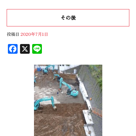
その後
投稿日
2020年7月1日
F
X
Li
ac
n
eb
e
oo
k