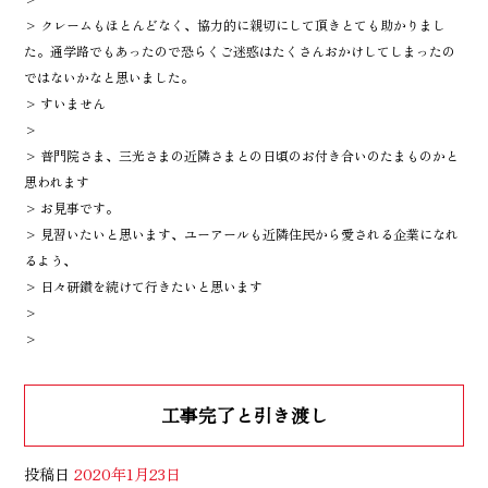
> クレームもほとんどなく、協力的に親切にして頂きとても助かりまし
た。通学路でもあったので恐らくご迷惑はたくさんおかけしてしまったの
ではないかなと思いました。
> すいません
>
> 普門院さま、三光さまの近隣さまとの日頃のお付き合いのたまものかと
思われます
> お見事です。
> 見習いたいと思います、ユーアールも近隣住民から愛される企業になれ
るよう、
> 日々研鑽を続けて行きたいと思います
>
>
工事完了と引き渡し
投稿日
2020年1月23日