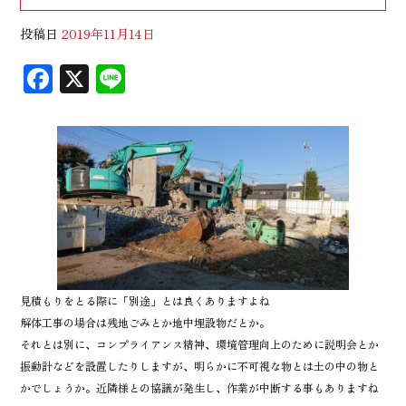
投稿日
2019年11月14日
F
X
Li
ac
n
eb
e
oo
k
見積もりをとる際に「別途」とは良くありますよね
解体工事の場合は残地ごみとか地中埋設物だとか。
それとは別に、コンプライアンス精神、環境管理向上のために説明会とか
振動計などを設置したりしますが、明らかに不可視な物とは土の中の物と
かでしょうか。近隣様との協議が発生し、作業が中断する事もありますね