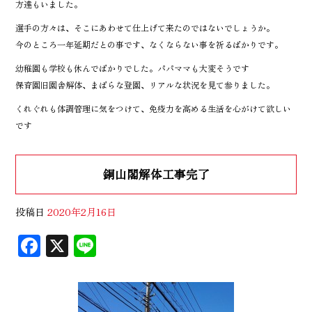
方達もいました。
選手の方々は、そこにあわせて仕上げて来たのではないでしょうか。
今のところ一年延期だとの事です、なくならない事を祈るばかりです。
幼稚園も学校も休んでばかりでした。パパママも大変そうです
保育園旧園舎解体、まばらな登園、リアルな状況を見て参りました。
くれぐれも体調管理に気をつけて、免疫力を高める生活を心がけて欲しい
です
銅山閣解体工事完了
投稿日
2020年2月16日
F
X
Li
ac
n
eb
e