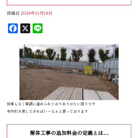
投稿日
2019年11月19日
F
X
Li
ac
n
eb
e
oo
k
何事もなく順調に進められておりありがたい限りです
年内引き渡しできればいーなぁと思っております
解体工事の追加料金の定義とは…