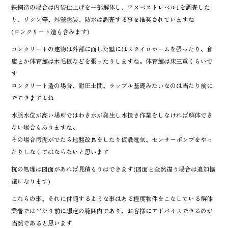
鉄鋼造の場合は内装仕上げを一部解体し、アスベストレベル1を調査した
り、リシン等、外壁塗装、防水は調査する事を推奨されていますね
(コンクリート造も含みます)
コンクリートの建物は外部に面した壁にはスタイロホームを張ったり、倉
庫とか体育館は木毛板などを張ったりしますね。体育館は床三重くらいで
す
コンクリート造の場合、耐圧土間、ラップル基礎みたいなのは当たり前に
でてきますよね
水脈水位が高い場所ではわき水が発生し水掻き作業をしなければ解体でき
ない場合もありますね。
その場合汚泥がでたら地盤改良をしたり仮設電気、センサーポンプをやっ
たりしなくてはならないと思います
杭の処理は図面があれば見積もりはできます(図面と全然違う場合は追加協
議になります)
これらの事、それに付随するような事はある程度物件をこなしている解体
業者では当たり前に想定の範囲内であり、お客様にアドバイスできるのが
当然であると思います