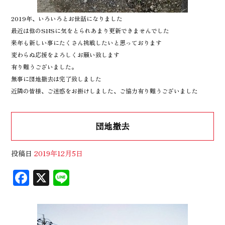
2019年、いろいろとお世話になりました
最近は他のSNSに気をとられあまり更新できませんでした
来年も新しい事にたくさん挑戦したいと思っております
変わらぬ応援をよろしくお願い致します
有り難うございました。
無事に団地撤去は完了致しました
近隣の皆様、ご迷惑をお掛けしました、ご協力有り難うございました
団地撤去
投稿日
2019年12月5日
F
X
Li
ac
n
eb
e