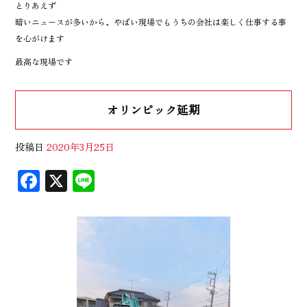
とりあえず
暗いニュースが多いから、やばい現場でもうちの会社は楽しく仕事する事
を心がけます
最高な現場です
オリンピック延期
投稿日
2020年3月25日
F
X
Li
ac
n
eb
e
oo
k