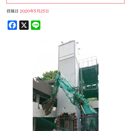
投稿日
2020年5月25日
F
X
Li
ac
n
eb
e
oo
k