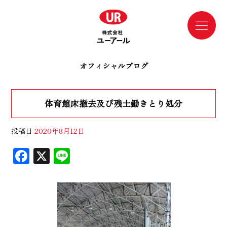
オフィシャルブログ
体育館床撤去及び残土鋤きとり処分
投稿日
2020年8月12日
F
X
Li
ac
n
eb
e
oo
k